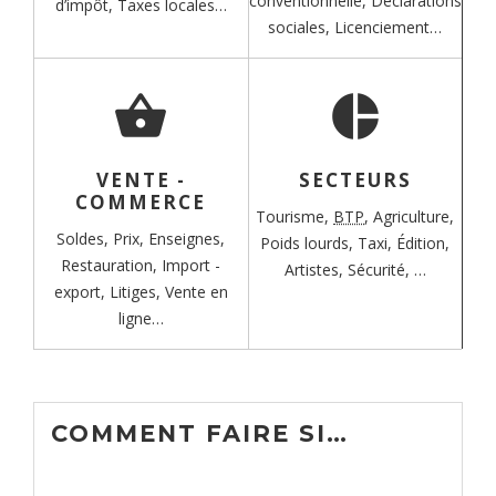
conventionnelle,
Déclarations
d’impôt,
Taxes locales…
sociales,
Licenciement…
shopping_basket
pie_chart
VENTE -
SECTEURS
COMMERCE
Tourisme,
BTP
,
Agriculture,
Soldes,
Prix,
Enseignes,
Poids lourds,
Taxi,
Édition,
Restauration,
Import -
Artistes,
Sécurité, …
export,
Litiges,
Vente en
ligne…
COMMENT FAIRE SI…