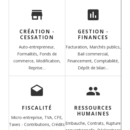
store
assessment
CRÉATION -
GESTION -
CESSATION
FINANCES
Auto-entrepreneur,
Facturation,
Marchés publics,
Formalités,
Fonds de
Bail commercial,
commerce,
Modification,
Financement,
Comptabilité,
Reprise…
Dépôt de bilan…
drafts
people
FISCALITÉ
RESSOURCES
HUMAINES
Micro-entreprise,
TVA,
CFE,
Embauche,
Contrats,
Rupture
Taxes - Contributions,
Crédits