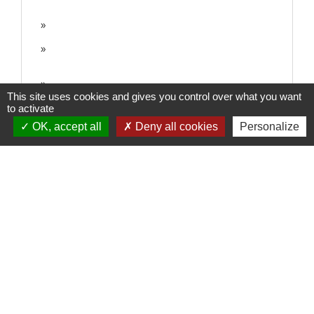
This site uses cookies and gives you control over what you want
to activate
OK, accept all
Deny all cookies
Personalize
Contacts
Commune de Charnècles
260 chemin de l'église
38140 Charnècles - FRANCE
+33 4 76 91 07 29
Contact par formulaire