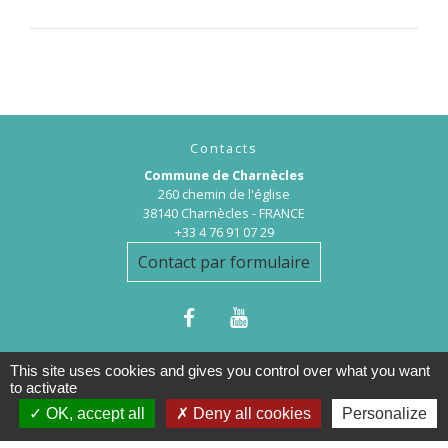
Contacts
Commune de Charnècles
260 chemin de l'église
38140 Charnècles - FRANCE
+33 4 76 91 07 29
Contact par formulaire
This site uses cookies and gives you control over what you want
to activate
OK, accept all
Deny all cookies
Personalize
Mentions légales
-
Politique de confidentialité
-