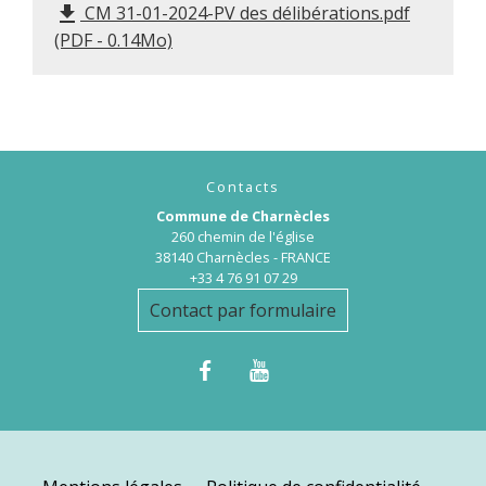
CM 31-01-2024-PV des délibérations.pdf
file_download
(PDF - 0.14Mo)
Contacts
Commune de Charnècles
260 chemin de l'église
38140 Charnècles - FRANCE
+33 4 76 91 07 29
Contact par formulaire