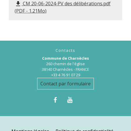
CM 20-06-2024-PV des délibérations.pdf
file_download
(PDF - 1.21Mo)
Contacts
Commune de Charnècles
260 chemin de l'église
38140 Charnècles - FRANCE
+33 4 76 91 07 29
Contact par formulaire