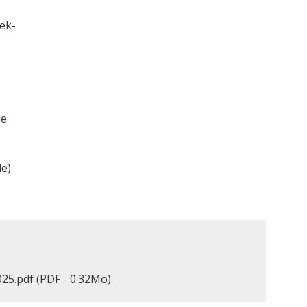
eek-
de
le)
025.pdf (PDF - 0.32Mo)