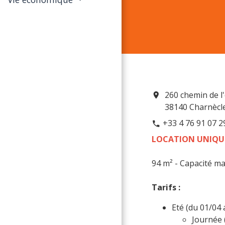
260 chemin de l'
location_on
38140 Charnècl
+33 4 76 91 07 2
phone
LOCATION UNIQU
94 m² - Capacité ma
Tarifs :
Eté (du 01/04 
Journée 