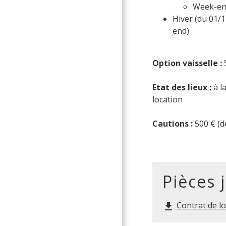
Week-end
Hiver (du 01/1
end)
Option vaisselle :
Etat des lieux :
à la
location
Cautions :
500 € (d
Pièces 
Contrat de lo
file_download