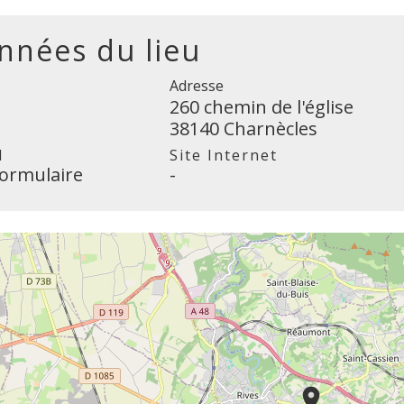
nnées du lieu
Adresse
260 chemin de l'église
38140 Charnècles
l
Site Internet
formulaire
-
location_on