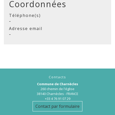
Coordonnées
Téléphone(s)
-
Adresse email
-
Contacts
Commune de Charnècles
260 chemin de l'église
38140 Charnècles - FRANCE
+33 4 76 91 07 29
Contact par formulaire